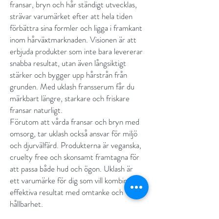
fransar, bryn och hår ständigt utvecklas,
strävar varumärket efter att hela tiden
förbättra sina formler och ligga i framkant
inom hårväxtmarknaden. Visionen är att
erbjuda produkter som inte bara levererar
snabba resultat, utan även långsiktigt
stärker och bygger upp hårstrån från
grunden. Med uklash fransserum får du
märkbart längre, starkare och friskare
fransar naturligt.
Förutom att vårda fransar och bryn med
omsorg, tar uklash också ansvar för miljö
och djurvälfärd. Produkterna är veganska,
cruelty free och skonsamt framtagna för
att passa både hud och ögon. Uklash är
ett varumärke för dig som vill kombinera
effektiva resultat med omtanke och
hållbarhet.
Varje Uklash-produkt har en unik