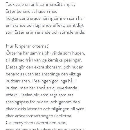
Tack vare en unik sammansättning av
örter behandlas huden med
högkoncentrerade näringsämnen som har
en läkande och lugnande effekt, samtidigt
som örterna är renande och stimulerande.
Hur fungerar örterna?
Örterna har samma ph-värde som huden,
till skillnad från vanliga kemiska peelingar.
Detta gör den extra skonsam, och huden
behandlas utan att anstränga den viktiga
hudbarriären. Peelingen gör inga hål i
huden, men har ändå en djupverkande
effekt. Peelen blir som sagt som ett
träningspass för huden, och genom den
ökade cirkulationen och tillgången till syre
ökar ämnesomsättningen i cellerna.
Cellförnyelsen i överhuden ökar,
produktionen av bindväv i hudens struktur