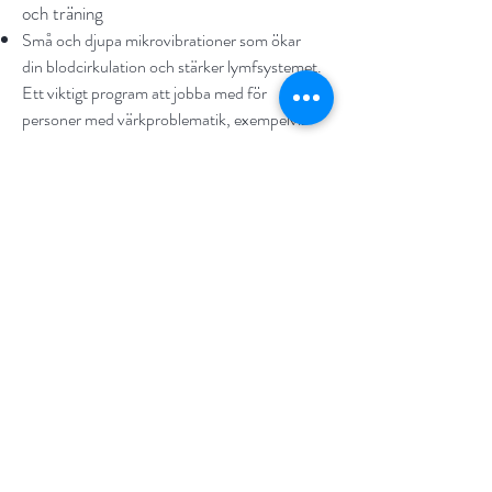
och träning
Små och djupa mikrovibrationer som ökar
din blodcirkulation och stärker lymfsystemet.
Ett viktigt program att jobba med för
personer med värkproblematik, exempelvis
artros.
Indikationer
Har du trög Lymfa, svullen och mycket
vätskesamling i kroppen? Värk, migrän,
specifika hud och hälsoproblem? Då kan
detta vara en tilläggsbehandling för dig.