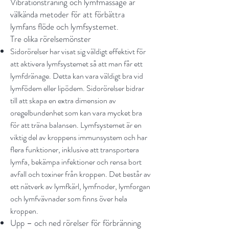
Vibrationsträning och lymfmassage är
välkända metoder för att förbättra
lymfans flöde och lymfsystemet.
Tre olika rörelsemönster
Sidorörelser har visat sig väldigt effektivt för
att aktivera lymfsystemet så att man får ett
lymfdränage. Detta kan vara väldigt bra vid
lymfödem eller lipödem. Sidorörelser bidrar
till att skapa en extra dimension av
oregelbundenhet som kan vara mycket bra
för att träna balansen. Lymfsystemet är en
viktig del av kroppens immunsystem och har
flera funktioner, inklusive att transportera
lymfa, bekämpa infektioner och rensa bort
avfall och toxiner från kroppen. Det består av
ett nätverk av lymfkärl, lymfnoder, lymforgan
och lymfvävnader som finns över hela
kroppen.
Upp – och ned rörelser för förbränning