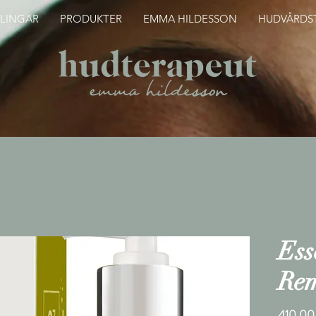
LINGAR
PRODUKTER
EMMA HILDESSON
HUDVÅRDST
Ess
Re
410,00 