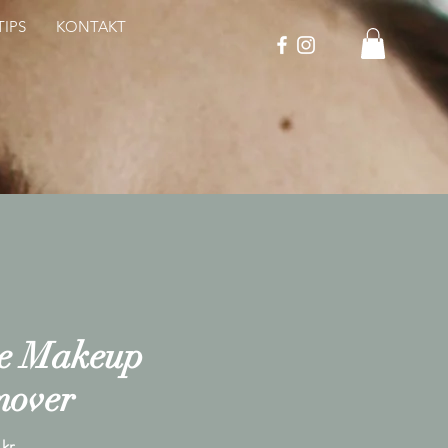
IPS
KONTAKT
e Makeup
mover
Pris
kr