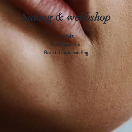
Salong & webbshop
Kontakt
Köp Presentkort
Boka tid för behandling