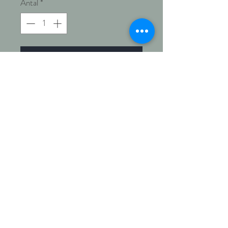
Antal
*
Add to Cart
Till alla hudtyper, även känslig hud,
fet hy eller vid hudproblem. Perfekt
även till män.
En silkeslen, skummande
rengöringsmousse med gurkjuice
som lugnar, fräschar upp och ger
lyster. Citronmyrten och havtorn
balanserar och renar huden tack
Salong & webbshop
vare sin naturliga antiinflammatoriska
Kontakt
verkan. Tar skonsamt bort orenheter
Köp Presentkort
utan att störa hudens naturliga