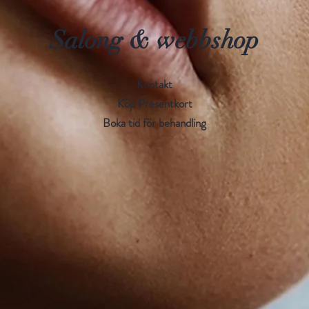
Clopros
17, Pan
Salong & webbshop
Root Ext
Extract,
Extract
Kontakt
Benzoic
Köp Presentkort
Benzoat
Boka tid för behandling