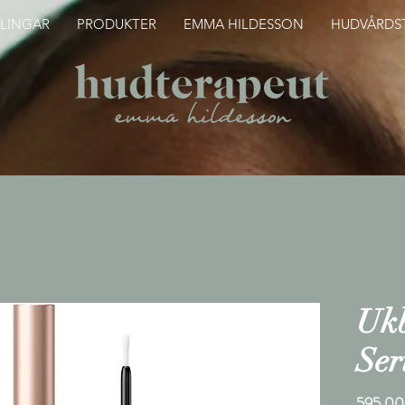
LINGAR
PRODUKTER
EMMA HILDESSON
HUDVÅRDST
Uk
Se
595,00