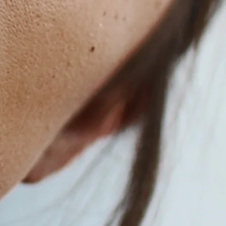
tenate, Myristoyl Pentapeptide-
thenol, Polygonum Cuspidatum
ract, Rosmarinus Officinalis Leaf
 Scutellaria Baicalensis Root
, Tocopherol, Xanthan Gum,
 Acid, Phenoxyethanol, Sodium
e.