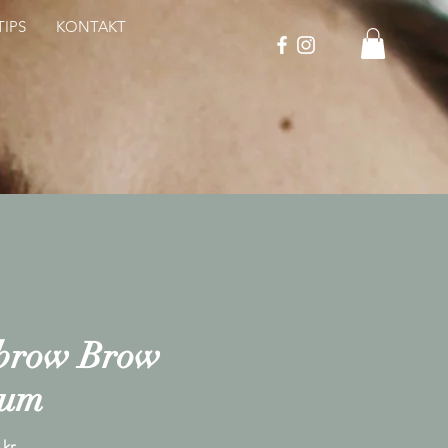
IPS
KONTAKT
brow Brow
rum
Pris
 kr