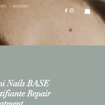
IPS
KONTAKT
i Nails BASE
tifiante Repair
atment