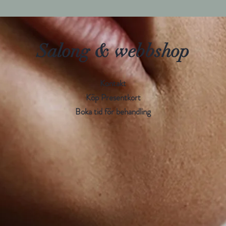
Produkt
samband
Kombine
Probiot
Salong & webbshop
nagelban
smidiga 
Kontakt
Köp Presentkort
Ingredi
Boka tid för behandling
ALPHA
VITAM
VITAM