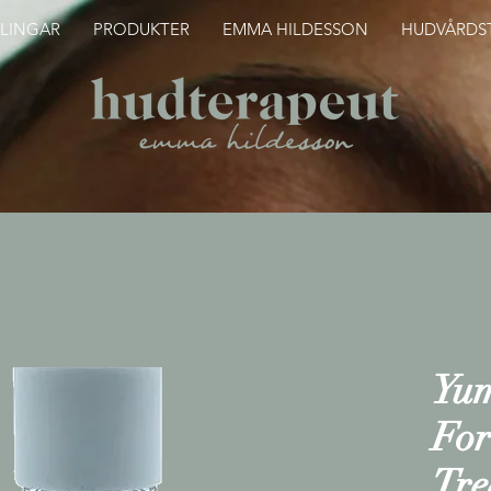
LINGAR
PRODUKTER
EMMA HILDESSON
HUDVÅRDST
Yum
For
Tre