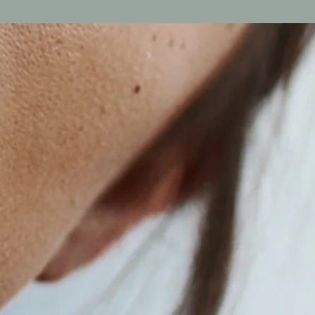
en kan även användas som baslack i
 med lackning.
ra gärna med YumiNails
isk komplex som återfuktar
d och stärker naglar för mjuka,
nagelband.
enser:
 HYDROXY ACIDES,
INE B5 (PANTHENOL),
INE C, PATENTED HEXANAL