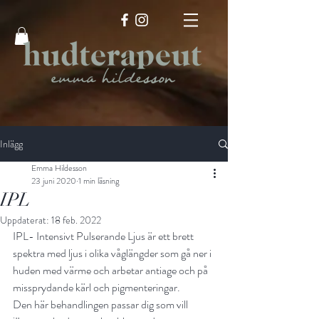
Inlägg
Emma Hildesson
23 juni 2020
1 min läsning
IPL
Uppdaterat:
18 feb. 2022
IPL- Intensivt Pulserande Ljus är ett brett 
spektra med ljus i olika våglängder som gå ner i 
huden med värme och arbetar antiage och på 
missprydande kärl och pigmenteringar. 
Den här behandlingen passar dig som vill 