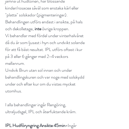
jämna ut hudtonen, har blossande 
kinder/rosacea såväl som enstaka kärl eller 
"platta" solskador (pigmenteringar). 
Behandlingen utförs endast i ansikte, på hals 
och dekolletage, 
inte
 övriga kroppen. 
Vi behandlar med fördel under vinterhalvåret 
då du är som ljusast i hyn och undvikt solande 
för att få bäst resultat. IPL utförs oftast i kur 
på 3 eller 6 gånger med 2-4 veckors 
mellanrum.
Undvik Brun utan sol innan och under 
behandlingskuren och var noga med solskydd 
under och efter kur om du vistas mycket 
utomhus. 
I alla behandlingar ingår Rengöring, 
ultraljudsgel, IPL och återfuktande kräm.
IPL Hudföryngring Ansikte 45min-
Ingår 