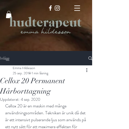
Inlägg
Emma Hildesson
25 sep. 2018
1 min läsning
Cellox 20 Permanent
Hårborttagning
Uppdaterat:
4 sep. 2020
Cellox 20 är en maskin med många 
användningsområden. Tekniken är unik då det 
är ett intensivt pulserande ljus som används på 
ett nytt sätt för att maximera effekten för 