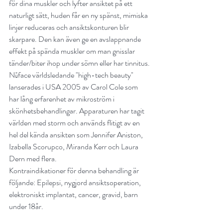
för dina muskler och lyfter ansiktet på ett 
naturligt sätt, huden får en ny spänst, mimiska 
linjer reduceras och ansiktskonturen blir 
skarpare. Den kan även ge en avslappnande 
effekt på spända muskler om man gnisslar 
tänder/biter ihop under sömn eller har tinnitus.
Nūface världsledande "high-tech beauty" 
lanserades i USA 2005 av Carol Cole som 
har lång erfarenhet av mikroström i 
skönhetsbehandlingar. Apparaturen har tagit 
världen med storm och används flitigt av en 
hel del kända ansikten som Jennifer Aniston, 
Izabella Scorupco, Miranda Kerr och Laura 
Dern med flera.
Kontraindikationer för denna behandling är 
följande: Epilepsi, nygjord ansiktsoperation, 
elektroniskt implantat, cancer, gravid, barn 
under 18år.