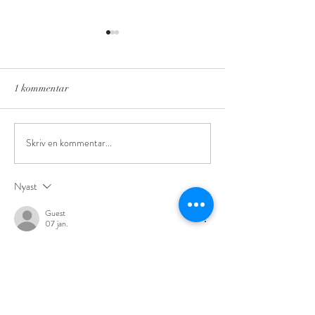
1 kommentar
Kollagentrådar utan nålar
Skriv en kommentar...
Yumi Ledljus
hemmabehandlin
Nyast
Guest
07 jan.
Mikroströmmens 
dolda potential: 