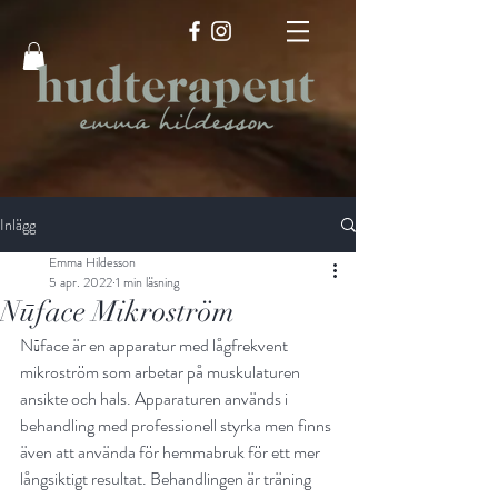
Inlägg
Emma Hildesson
5 apr. 2022
1 min läsning
Nūface Mikroström
Nūface är en apparatur med lågfrekvent 
mikroström som arbetar på muskulaturen 
ansikte och hals. Apparaturen används i 
behandling med professionell styrka men finns 
även att använda för hemmabruk för ett mer 
långsiktigt resultat. Behandlingen är träning 