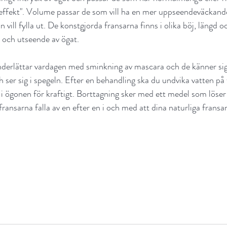
 effekt". Volume passar de som vill ha en mer uppseendeväckande 
n vill fylla ut. De konstgjorda fransarna finns i olika böj, längd 
 och utseende av ögat.
nderlättar vardagen med sminkning av mascara och de känner sig
ser sig i spegeln. Efter en behandling ska du undvika vatten på 
 i ögonen för kraftigt. Borttagning sker med ett medel som löser
fransarna falla av en efter en i och med att dina naturliga fransa