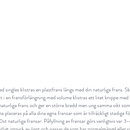
d singles klistras en plastfrans längs med din naturliga frans. Sk
t i en fransförlängning med volume klistras ett litet knippe med
n naturliga frans och ger en större bredd men ung samma vikt som
 placeras på alla dina egna fransar som är tillräckligt stadiga för
t naturliga fransar. Påfyllning av fransar görs vanligtvis var 3-
urligt intryck av ögat och passar de som har normalmängd eller ri