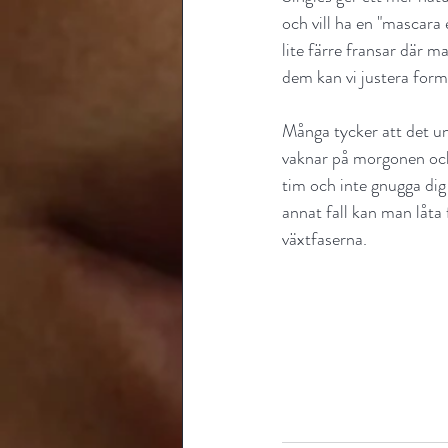
och vill ha en "mascara
lite färre fransar där ma
dem kan vi justera form
Många tycker att det u
vaknar på morgonen och 
tim och inte gnugga dig
annat fall kan man låta 
växtfaserna.