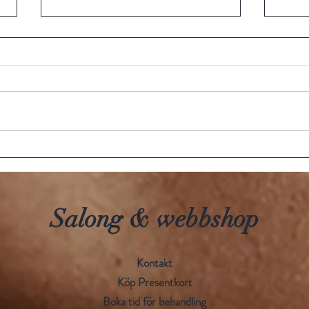
Kollagentrådar utan nålar
Yumi
hemm
Salong & webbshop
Kontakt
Köp Presentkort
Boka tid för behandling