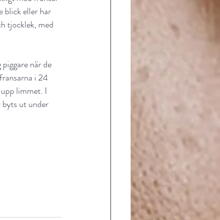
blick eller har 
och tjocklek, med 
 piggare när de 
fransarna i 24 
 upp limmet. I 
r byts ut under 