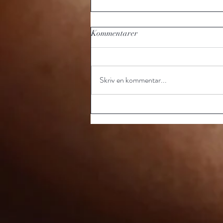
Kommentarer
Skriv en kommentar...
Plasmapen Plaxel +