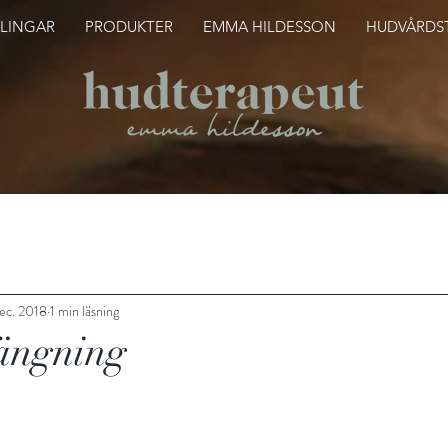
LINGAR
PRODUKTER
EMMA HILDESSON
HUDVÅRDST
ec. 2018
1 min läsning
ängning