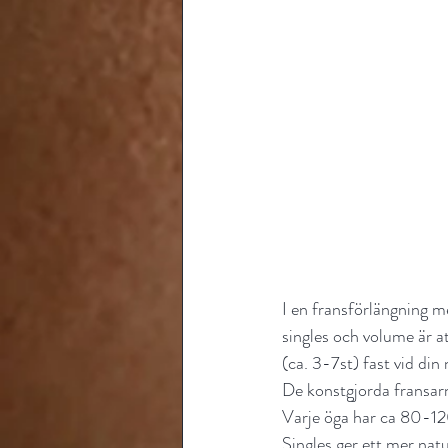
I en fransförlängning me
singles och volume är at
(ca. 3-7st) fast vid di
De konstgjorda fransarna
Varje öga har ca 80-120s
Singles ger ett mer nat