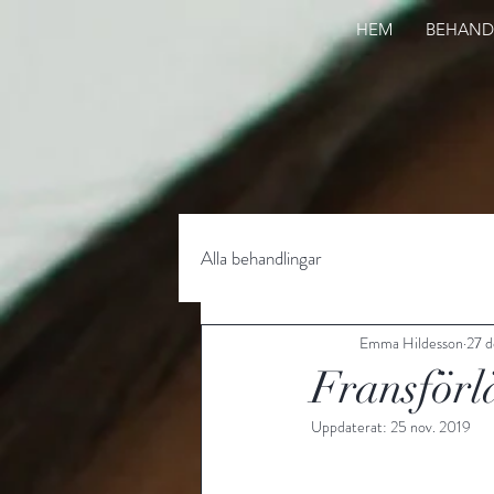
HEM
BEHAND
Alla behandlingar
Emma Hildesson
27 d
Fransförl
Uppdaterat:
25 nov. 2019