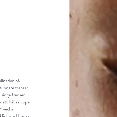
illnaden på 
 tunnare fransar 
 singelfransen.
 att hållas uppe. 
4 vecka. 
kligt med fransar 