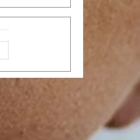
 Ledljus
abehandling